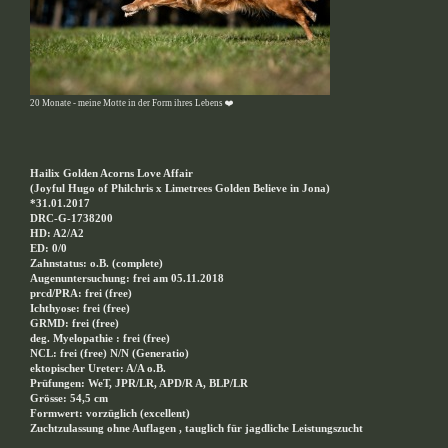
20 Monate - meine Motte in der Form ihres Lebens ❤️
Hailix Golden Acorns Love Affair
(Joyful Hugo of Philchris x Limetrees Golden Believe in Jona)
*31.01.2017
DRC-G-1738200
HD: A2/A2
ED: 0/0
Zahnstatus: o.B. (complete)
Augenuntersuchung: frei am 05.11.2018
prcd/PRA: frei (free)
Ichthyose: frei (free)
GRMD: frei (free)
deg. Myelopathie : frei (free)
NCL: frei (free) N/N (Generatio)
ektopischer Ureter: A/A o.B.
Prüfungen: WeT, JPR/LR, APD/R A, BLP/LR
Grösse: 54,5 cm
Formwert: vorzüglich (excellent)
Zuchtzulassung ohne Auflagen , tauglich für jagdliche Leistungszucht