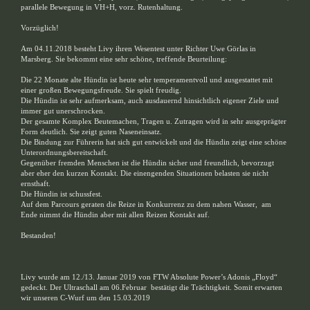
parallele Bewegung in VH+H, vorz. Rutenhaltung.
Vorzüglich!
Am 04.11.2018 besteht Livy ihren Wesentest unter Richter Uwe Görlas in
Marsberg. Sie bekommt eine sehr schöne, treffende Beurteilung:
Die 22 Monate alte Hündin ist heute sehr temperamentvoll und ausgestattet mit
einer großen Bewegungsfreude. Sie spielt freudig.
Die Hündin ist sehr aufmerksam, auch ausdauernd hinsichtlich eigener Ziele und
immer gut unerschrocken.
Der gesamte Komplex Beutemachen, Tragen u. Zutragen wird in sehr ausgeprägter
Form deutlich. Sie zeigt guten Naseneinsatz.
Die Bindung zur Führerin hat sich gut entwickelt und die Hündin zeigt eine schöne
Unterordnungsbereitschaft.
Gegenüber fremden Menschen ist die Hündin sicher und freundlich, bevorzugt
aber eher den kurzen Kontakt. Die einengenden Situationen belasten sie nicht
ernsthaft.
Die Hündin ist schussfest.
Auf dem Parcours geraten die Reize in Konkurrenz zu dem nahen Wasser, am
Ende nimmt die Hündin aber mit allen Reizen Kontakt auf.
Bestanden!
Livy wurde am 12./13. Januar 2019 von FTW Absolute Power’s Adonis „Floyd“
gedeckt. Der Ultraschall am 06.Februar bestätigt die Trächtigkeit. Somit erwarten
wir unseren C-Wurf um den 15.03.2019