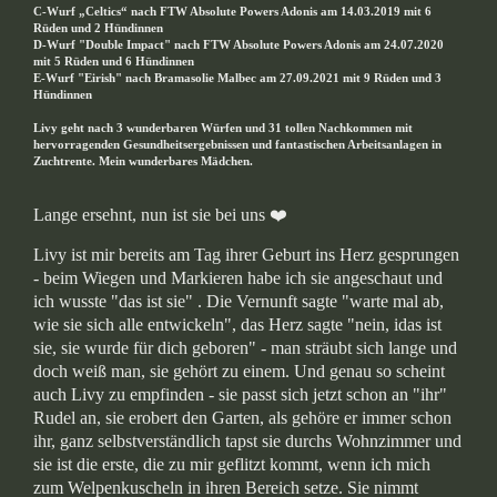
C-Wurf „Celtics“ nach FTW Absolute Powers Adonis am 14.03.2019 mit 6
Rüden und 2 Hündinnen
D-Wurf "Double Impact" nach FTW Absolute Powers Adonis am 24.07.2020
mit 5 Rüden und 6 Hündinnen
E-Wurf "Eirish" nach Bramasolie Malbec am 27.09.2021 mit 9 Rüden und 3
Hündinnen
Livy geht nach 3 wunderbaren Würfen und 31 tollen Nachkommen mit
hervorragenden Gesundheitsergebnissen und fantastischen Arbeitsanlagen in
Zuchtrente. Mein wunderbares Mädchen.
Lange ersehnt, nun ist sie bei uns ❤️️
Livy ist mir bereits am Tag ihrer Geburt ins Herz gesprungen
- beim Wiegen und Markieren habe ich sie angeschaut und
ich wusste "das ist sie" . Die Vernunft sagte "warte mal ab,
wie sie sich alle entwickeln", das Herz sagte "nein, idas ist
sie, sie wurde für dich geboren" - man sträubt sich lange und
doch weiß man, sie gehört zu einem. Und genau so scheint
auch Livy zu empfinden - sie passt sich jetzt schon an "ihr"
Rudel an, sie erobert den Garten, als gehöre er immer schon
ihr, ganz selbstverständlich tapst sie durchs Wohnzimmer und
sie ist die erste, die zu mir geflitzt kommt, wenn ich mich
zum Welpenkuscheln in ihren Bereich setze. Sie nimmt