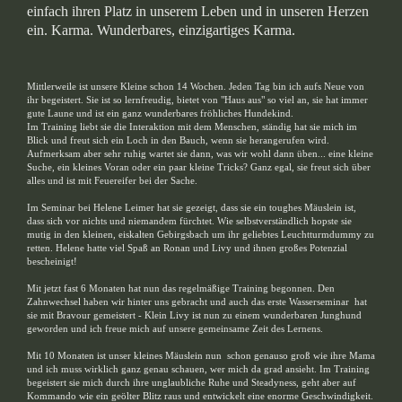
einfach ihren Platz in unserem Leben und in unseren Herzen
ein. Karma. Wunderbares, einzigartiges Karma.
Mittlerweile ist unsere Kleine schon 14 Wochen. Jeden Tag bin ich aufs Neue von
ihr begeistert. Sie ist so lernfreudig, bietet von "Haus aus" so viel an, sie hat immer
gute Laune und ist ein ganz wunderbares fröhliches Hundekind.
Im Training liebt sie die Interaktion mit dem Menschen, ständig hat sie mich im
Blick und freut sich ein Loch in den Bauch, wenn sie herangerufen wird.
Aufmerksam aber sehr ruhig wartet sie dann, was wir wohl dann üben... eine kleine
Suche, ein kleines Voran oder ein paar kleine Tricks? Ganz egal, sie freut sich über
alles und ist mit Feuereifer bei der Sache.
Im Seminar bei Helene Leimer hat sie gezeigt, dass sie ein toughes Mäuslein ist,
dass sich vor nichts und niemandem fürchtet. Wie selbstverständlich hopste sie
mutig in den kleinen, eiskalten Gebirgsbach um ihr geliebtes Leuchtturmdummy zu
retten. Helene hatte viel Spaß an Ronan und Livy und ihnen großes Potenzial
bescheinigt!
Mit jetzt fast 6 Monaten hat nun das regelmäßige Training begonnen. Den
Zahnwechsel haben wir hinter uns gebracht und auch das erste Wasserseminar hat
sie mit Bravour gemeistert - Klein Livy ist nun zu einem wunderbaren Junghund
geworden und ich freue mich auf unsere gemeinsame Zeit des Lernens.
Mit 10 Monaten ist unser kleines Mäuslein nun schon genauso groß wie ihre Mama
und ich muss wirklich ganz genau schauen, wer mich da grad ansieht. Im Training
begeistert sie mich durch ihre unglaubliche Ruhe und Steadyness, geht aber auf
Kommando wie ein geölter Blitz raus und entwickelt eine enorme Geschwindigkeit.