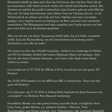
Manchmal schießt sie dann auch über das Ziel hinaus, aber mit ihrer Nase, die sie
gut einzusetzen weiß, findet sie auch wieder sehr schnell zum Dummy zurück. Das
Arbeiten ist wirklich ihre große Leidenschaft, beim Zusehen geht mir jedes Mal das
Herz auf. So ruhig und besonnen unser kleiner Fratz im Training auch ist - so ein
Wirbelwind ist sie zuhause mit Cash und Jona. Ständig wird einer von beiden
geärgert. Livy begleitet mich von Anfang an ins Büro und kann dort wunderbar
runterfahren. Die Mittagspause wird dann ausgiebig zum Laufen genutzt und sehr
gern wird dabei auch ein bisschen gearbeitet.
Alles was ich mir von dieser Verpaarung erhofft habe, hat sich bisher wunderbar
erfüllt. Auch die Rückmeldung von den Geschwistern ist durchweg positiv -
Züchterherz, was willst du mehr?
Wir freuen uns über das offizielle Gutachten, welches Livy beidseitige A2 Hüften
und ED frei bestätigt. Endlich darf unsere Hüpfmaus flitzen und springen, ohne
dass ich alle meine Zustände bekomme - ein Leben voller Spaß wartet darauf
erobert zu werden.
Livy besteht am 22.07.2018 die JPR des LCD in Leverkusen mit sehr guten 347
Punkten!
Am 24.08.2018 besteht Livy die APD/A im DRC in Neukirchen- Vluyn mit sehr
guten 66 Punkten!
Livy bekommt am 27.10.2018 in Schloss Holte-Stukenbrock ihren Formwert mit
„vorzüglich“ von Richterin Petra Bannach bescheinigt:
Freundliche Hündin von sehr gutem Format, typvoller Kopf, vorzügliche obere
Linie, fester, grader Rücken, s.g. gelagerte Schulter + Oberarm, Tiefe,
Knochenstärke zum Körper passend, vorz. Winkelungen, sehr gepflegtes Haarkleid,